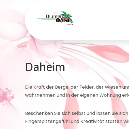
Skip
to
content
Blumen
gehobene
floristische
Oase
Dienstleistung
in Garmisch-
Partenkirchen
Daheim
Die Kraft der Berge, der Felder, der Wiesen und
wahrnehmen und in der eigenen Wohnung er
Beschenken Sie sich selbst und lassen Sie sich 
Fingerspitzengefühl und Kreativität statten w