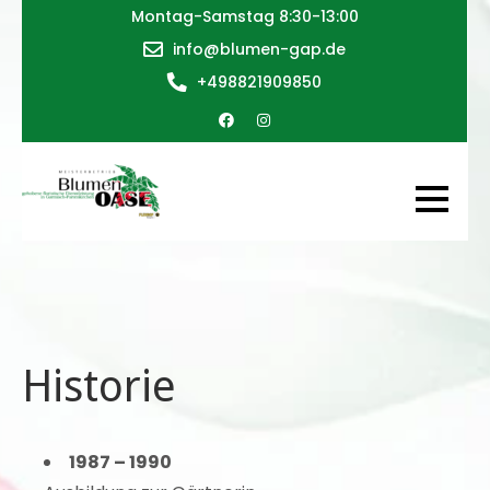
Skip
Montag-Samstag 8:30-13:00
to
info@blumen-gap.de
content
+498821909850
Blumen
gehobene
Oase
floristische
Dienstleistung
in Garmisch-
Partenkirchen
Historie
1987 – 1990