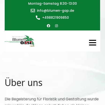
Skip
Montag-Samstag 8:30-13:00
to
info@blumen-gap.de
content
+498821909850
Blumen
gehobene
Oase
floristische
Dienstleistung
in Garmisch-
Partenkirchen
Über uns
Die Begeisterung für Floristik und Gestaltung wurde